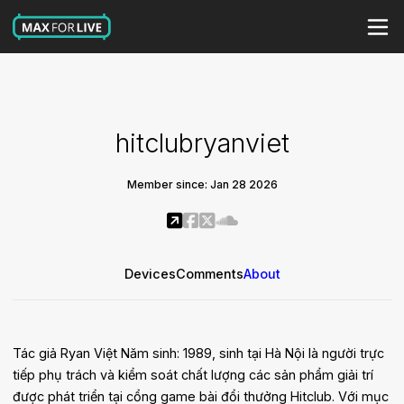
hitclubryanviet
Member since: Jan 28 2026
Devices
Comments
About
Tác giả Ryan Việt Năm sinh: 1989, sinh tại Hà Nội là người trực
tiếp phụ trách và kiểm soát chất lượng các sản phẩm giải trí
được phát triển tại cổng game bài đổi thưởng Hitclub. Với mục