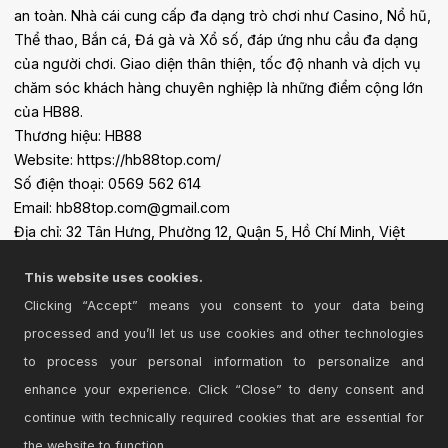
an toàn. Nhà cái cung cấp đa dạng trò chơi như Casino, Nổ hũ,
Thể thao, Bắn cá, Đá gà và Xổ số, đáp ứng nhu cầu đa dạng
của người chơi. Giao diện thân thiện, tốc độ nhanh và dịch vụ
chăm sóc khách hàng chuyên nghiệp là những điểm cộng lớn
của HB88.
Thương hiệu: HB88
Website: https://hb88top.com/
Số điện thoại: 0569 562 614
Email: hb88top.com@gmail.com
Địa chỉ: 32 Tân Hưng, Phường 12, Quận 5, Hồ Chí Minh, Việt
Nam
This website uses cookies.
Zipcode: 700000
Hashtag: #HB88Top #hb88top #NhàCáiHB88Top
Clicking “Accept” means you consent to your data being
#CáCượcHB88Top #GiảiTríHB88Top
processed and you’ll let us use cookies and other technologies
to process your personal information to personalize and
enhance your experience. Click “Close” to deny consent and
continue with technically required cookies that are essential for
the website to function.