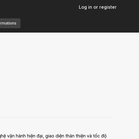
Log in or register
ormations
hệ vận hành hiện đại, giao diện thân thiện và tốc độ