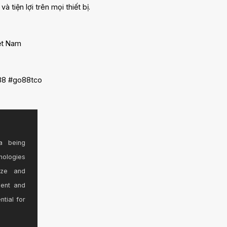
tiện lợi trên mọi thiết bị.
iệt Nam
88 #go88tco
a being
nologies
ize and
sent and
ntial for