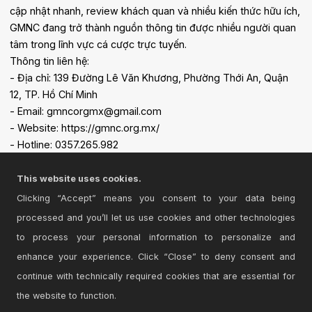
cập nhật nhanh, review khách quan và nhiều kiến thức hữu ích,
GMNC đang trở thành nguồn thông tin được nhiều người quan
tâm trong lĩnh vực cá cược trực tuyến.
Thông tin liên hệ:
- Địa chỉ: 139 Đường Lê Văn Khương, Phường Thới An, Quận
12, TP. Hồ Chí Minh
- Email:
gmncorgmx@gmail.com
- Website: https://gmnc.org.mx/
- Hotline: 0357.265.982
Tag: #gmncorgmx #gmnc #tranggmnc #giaimanhacai
This website uses cookies.
Clicking “Accept” means you consent to your data being
processed and you’ll let us use cookies and other technologies
to process your personal information to personalize and
enhance your experience. Click “Close” to deny consent and
continue with technically required cookies that are essential for
the website to function.