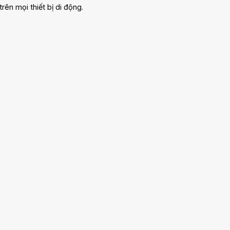
rên mọi thiết bị di động.