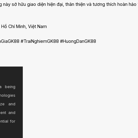
này sở hữu giao diện hiện đại, thân thiện và tương thích hoàn hảo t
 Hồ Chí Minh, Việt Nam
nhGiaGK88 #TraiNghiemGK88 #HuongDanGK88
a being
nologies
ize and
sent and
ntial for