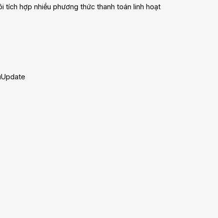
 tích hợp nhiều phương thức thanh toán linh hoạt
uUpdate