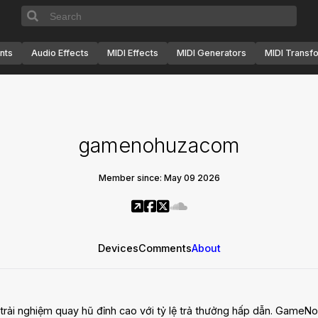
nts
Audio Effects
MIDI Effects
MIDI Generators
MIDI Transf
gamenohuzacom
Member since: May 09 2026
Devices
Comments
About
 trải nghiệm quay hũ đỉnh cao với tỷ lệ trả thưởng hấp dẫn. GameNo