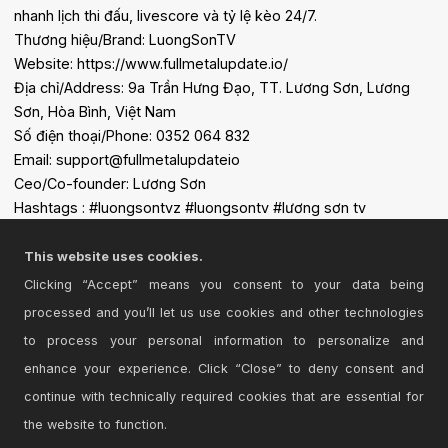
nhanh lịch thi đấu, livescore và tỷ lệ kèo 24/7.
Thương hiệu/Brand: LuongSonTV
Website: https://www.fullmetalupdate.io/
Địa chỉ/Address: 9a Trần Hưng Đạo, TT. Lương Sơn, Lương
Sơn, Hòa Bình, Việt Nam
Số điện thoại/Phone: 0352 064 832
Email: support@fullmetalupdateio
Ceo/Co-founder: Lương Sơn
Hashtags : #luongsontvz #luongsontv #lương sơn tv
#luongson #luongson tv #xem bóng đá luongsontv #trực tiếp
bóng đá lương sơn tv #luong son tv #lương sơn #lương sơn
This website uses cookies.
trực tiếp #luongson live #luongsontv trực tiếp bóng đá #trực
Clicking “Accept” means you consent to your data being
tiếp bóng đá
processed and you’ll let us use cookies and other technologies
to process your personal information to personalize and
enhance your experience. Click “Close” to deny consent and
continue with technically required cookies that are essential for
the website to function.