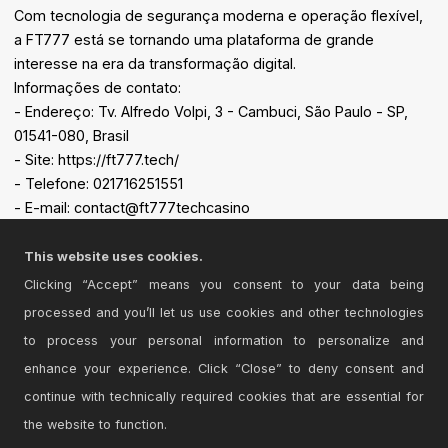
Com tecnologia de segurança moderna e operação flexível,
a FT777 está se tornando uma plataforma de grande
interesse na era da transformação digital.
Informações de contato:
- Endereço: Tv. Alfredo Volpi, 3 - Cambuci, São Paulo - SP,
01541-080, Brasil
- Site: https://ft777.tech/
- Telefone: 021716251551
- E-mail: contact@ft777techcasino
#FT777DigitalEdge #FT777SmartHub #FT777TechSystem
#FT777NextGen #FT777OnlineSuite
This website uses cookies.
Clicking “Accept” means you consent to your data being
processed and you’ll let us use cookies and other technologies
to process your personal information to personalize and
enhance your experience. Click “Close” to deny consent and
continue with technically required cookies that are essential for
the website to function.