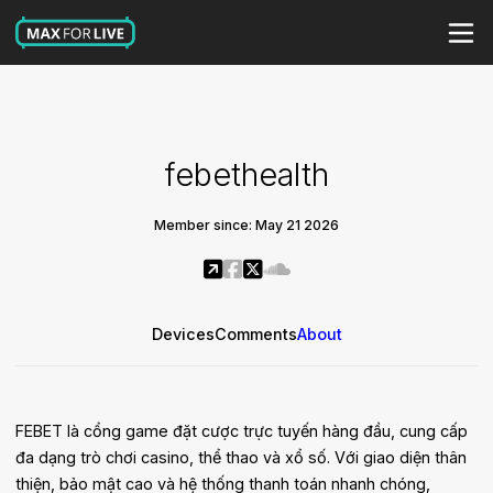
febethealth
Member since: May 21 2026
Devices
Comments
About
FEBET là cổng game đặt cược trực tuyến hàng đầu, cung cấp
đa dạng trò chơi casino, thể thao và xổ số. Với giao diện thân
thiện, bảo mật cao và hệ thống thanh toán nhanh chóng,