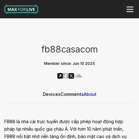
fb88casacom
Member since: Jun 10 2025
Devices
Comments
About
FB88 là nhà cái trực tuyến được cấp phép hoạt động hợp
pháp tại nhiều quốc gia châu Á. Với hơn 10 năm phát triển,
FB88 nổi bật nhờ nền tảng ổn định, bảo mật cao và dịch vụ