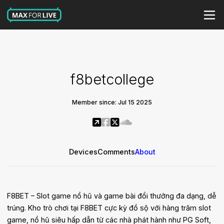
f8betcollege
Member since: Jul 15 2025
Devices
Comments
About
F8BET – Slot game nổ hũ và game bài đổi thưởng đa dạng, dễ
trúng. Kho trò chơi tại F8BET cực kỳ đồ sộ với hàng trăm slot
game, nổ hũ siêu hấp dẫn từ các nhà phát hành như PG Soft,