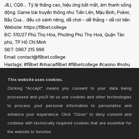
JILI, CQ9… Tỷ lệ thắng cao, hiệu ứng bắt mắt, âm thanh sống
động. Game bài truyền thống như Tiến Lên, Mậu Binh, Poker,
Bầu Cua… đều có sảnh riêng, dễ chơi – dễ thắng – dễ rút tiền.
Website: https://f8bet.college
ĐC: 510/27 Phú Thọ Hòa, Phường Phú Thọ Hoà, Quận Tân
phú, TP Hồ Chí Minh
SĐT: 0967 215 996
Email: contact@f8bet.college
Hastags: #f8bet #nhacaif8bet #f8betcollege #casino #nohu
#thethao #banca #xoso
This website uses cookies.
Clicking “Accept” means you consent to your data being
processed and you’ll let us use cookies and other technologies
to process your personal information to personalize and
enhance your experience. Click “Close” to deny consent and
continue with technically required cookies that are essential for
the website to function.