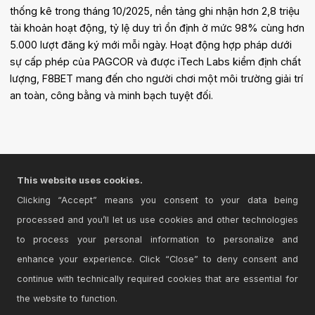
thống kê trong tháng 10/2025, nền tảng ghi nhận hơn 2,8 triệu
tài khoản hoạt động, tỷ lệ duy trì ổn định ở mức 98% cùng hơn
5.000 lượt đăng ký mới mỗi ngày. Hoạt động hợp pháp dưới
sự cấp phép của PAGCOR và được iTech Labs kiểm định chất
lượng, F8BET mang đến cho người chơi một môi trường giải trí
an toàn, công bằng và minh bạch tuyệt đối.
This website uses cookies.
Clicking “Accept” means you consent to your data being
processed and you’ll let us use cookies and other technologies
to process your personal information to personalize and
enhance your experience. Click “Close” to deny consent and
continue with technically required cookies that are essential for
the website to function.