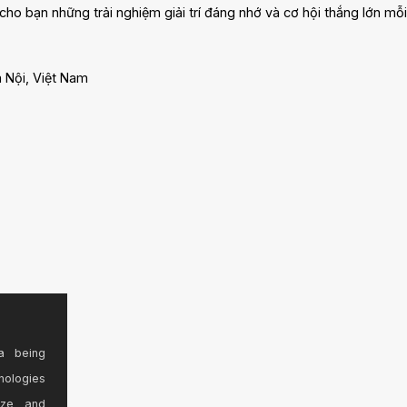
cho bạn những trải nghiệm giải trí đáng nhớ và cơ hội thắng lớn mỗi
 Nội, Việt Nam
a being
nologies
ize and