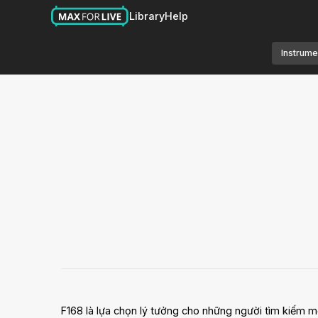
Library
Help
Instrume
F168 là lựa chọn lý tưởng cho những người tìm kiếm m