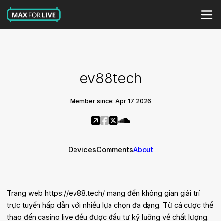
ev88tech
Member since: Apr 17 2026
Devices
Comments
About
Trang web https://ev88.tech/ mang đến không gian giải trí
trực tuyến hấp dẫn với nhiều lựa chọn đa dạng. Từ cá cược thể
thao đến casino live đều được đầu tư kỹ lưỡng về chất lượng.