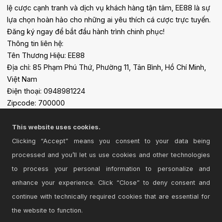
lệ cược cạnh tranh và dịch vụ khách hàng tận tâm, EE88 là sự
lựa chọn hoàn hảo cho những ai yêu thích cá cược trực tuyến.
Đăng ký ngay để bắt đầu hành trình chinh phục!
Thông tin liên hệ:
Tên Thương Hiệu: EE88
Địa chỉ: 85 Phạm Phú Thứ, Phường 11, Tân Bình, Hồ Chí Minh,
Việt Nam
Điện thoại: 0948981224
Zipcode: 700000
Email: ee88betsblog@gmail.com
Hashtag: #ee88betsblog #ee88
This website uses cookies.
Clicking “Accept” means you consent to your data being
processed and you’ll let us use cookies and other technologies
to process your personal information to personalize and
enhance your experience. Click “Close” to deny consent and
continue with technically required cookies that are essential for
the website to function.