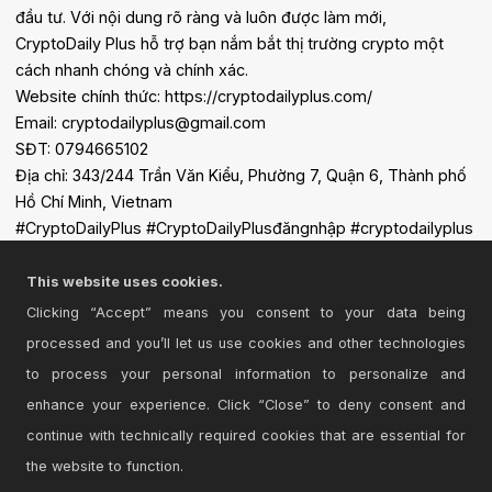
đầu tư. Với nội dung rõ ràng và luôn được làm mới,
CryptoDaily Plus hỗ trợ bạn nắm bắt thị trường crypto một
cách nhanh chóng và chính xác.
Website chính thức: https://cryptodailyplus.com/
Email: cryptodailyplus@gmail.com
SĐT: 0794665102
Địa chỉ: 343/244 Trần Văn Kiểu, Phường 7, Quận 6, Thành phố
Hồ Chí Minh, Vietnam
#CryptoDailyPlus #CryptoDailyPlusđăngnhập #cryptodailyplus
#linkvàoCryptoDailyPlus #trangchủCryptoDailyPlus
This website uses cookies.
Clicking “Accept” means you consent to your data being
processed and you’ll let us use cookies and other technologies
to process your personal information to personalize and
enhance your experience. Click “Close” to deny consent and
continue with technically required cookies that are essential for
the website to function.