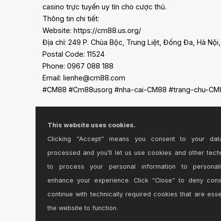
casino trực tuyến uy tín cho cược thủ.
Thông tin chi tiết:
Website: https://cm88.us.org/
Địa chỉ: 249 P. Chùa Bộc, Trung Liệt, Đống Đa, Hà Nội
Postal Code: 11524
Phone: 0967 088 188
Email:
lienhe@cm88.com
#CM88 #Cm88usorg #nha-cai-CM88 #trang-chu-CM8
This website uses cookies.
Clicking “Accept” means you consent to your dat
processed and you’ll let us use cookies and other tech
to process your personal information to personal
enhance your experience. Click “Close” to deny con
continue with technically required cookies that are esse
the website to function.