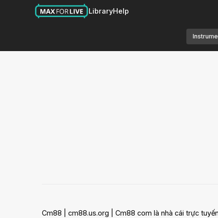
Library
Help
Instrume
Cm88 | cm88.us.org | Cm88 com là nhà cái trực tuyến 