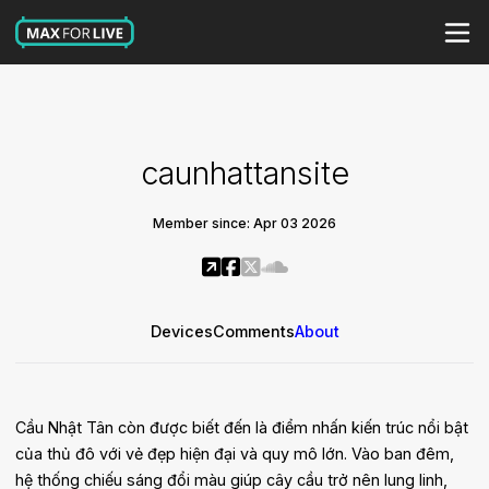
caunhattansite
Member since: Apr 03 2026
Devices
Comments
About
Cầu Nhật Tân còn được biết đến là điểm nhấn kiến trúc nổi bật
của thủ đô với vẻ đẹp hiện đại và quy mô lớn. Vào ban đêm,
hệ thống chiếu sáng đổi màu giúp cây cầu trở nên lung linh,