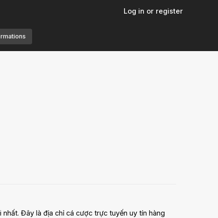
Log in or register
ormations
hất. Đây là địa chỉ cá cược trực tuyến uy tín hàng