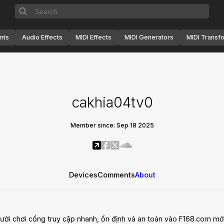
nts
Audio Effects
MIDI Effects
MIDI Generators
MIDI Transf
cakhia04tv0
Member since: Sep 18 2025
Devices
Comments
About
ời chơi cổng truy cập nhanh, ổn định và an toàn vào F168.com mới n