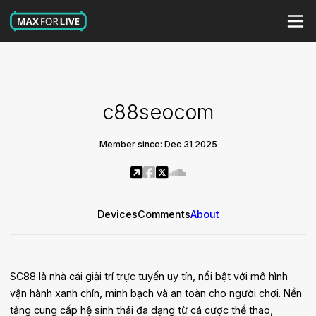
c88seocom
Member since: Dec 31 2025
Devices
Comments
About
SC88 là nhà cái giải trí trực tuyến uy tín, nổi bật với mô hình
vận hành xanh chín, minh bạch và an toàn cho người chơi. Nền
tảng cung cấp hệ sinh thái đa dạng từ cá cược thể thao,