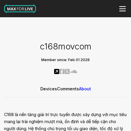
c168movcom
Member since: Feb 01 2026
Devices
Comments
About
C168 là nền tảng giải trí trực tuyến được xây dựng với mục tiêu
mang lại trải nghiệm mượt mà, ổn định và dễ tiếp cận cho
người dùng. Hệ thống chú trọng tối ưu giao diện, tốc độ xử lý