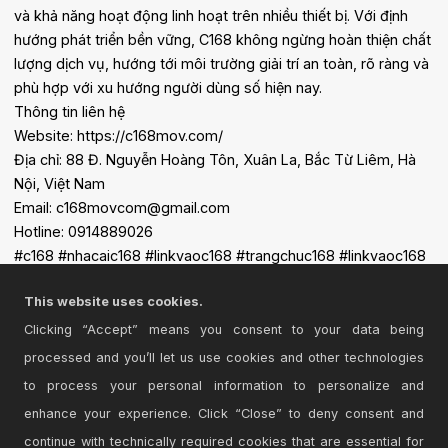
và khả năng hoạt động linh hoạt trên nhiều thiết bị. Với định
hướng phát triển bền vững, C168 không ngừng hoàn thiện chất
lượng dịch vụ, hướng tới môi trường giải trí an toàn, rõ ràng và
phù hợp với xu hướng người dùng số hiện nay.
Thông tin liên hệ
Website: https://c168mov.com/
Địa chỉ: 88 Đ. Nguyễn Hoàng Tôn, Xuân La, Bắc Từ Liêm, Hà
Nội, Việt Nam
Email:
c168movcom@gmail.com
Hotline: 0914889026
#c168 #nhacaic168 #linkvaoc168 #trangchuc168 #linkvaoc168
#c168movcom
This website uses cookies.
Clicking “Accept” means you consent to your data being
processed and you’ll let us use cookies and other technologies
to process your personal information to personalize and
enhance your experience. Click “Close” to deny consent and
continue with technically required cookies that are essential for