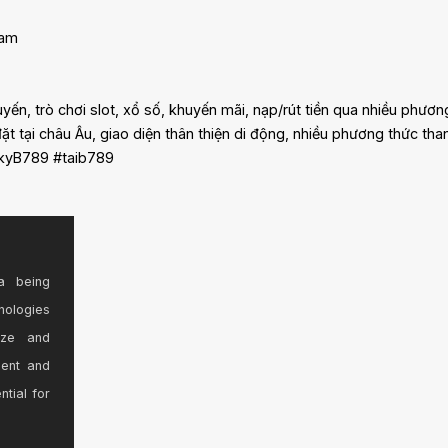
Nam
yến, trò chơi slot, xổ số, khuyến mãi, nạp/rút tiền qua nhiều phươ
 tại châu Âu, giao diện thân thiện di động, nhiều phương thức tha
kyB789 #taib789
a being
nologies
ize and
sent and
ntial for