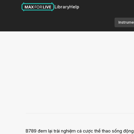
Library
Help
Instrume
B789 đem lại trải nghiệm cá cược thể thao sống động vớ