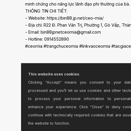
minh chứng cho năng lực lãnh đạo phi thường của bà. N
THÔNG TIN CHI TIẾT:
- Website: https://bin88.jp.net/ceo-mia/
- Địa chỉ: R22 Đ. Phan Văn Trị, Phường 1, Gò Vấp, Th
- Email: bin88jpnetceomia@gmail.com
- Hotline: 0914552890
#ceomia #trangchuceomia #linkvaoceomia #tacgiac
This website uses cookies.
Clicking “Accept” means you consent to your dat
processed and you’ll let us use cookies and other tech
to process your personal information to personal
enhance your experience. Click “Close” to deny con
continue with technically required cookies that are esse
the website to function.