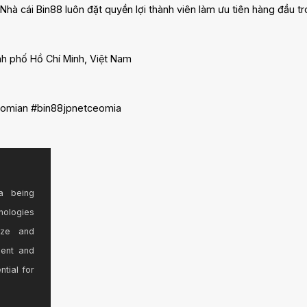
hà cái Bin88 luôn đặt quyền lợi thành viên làm ưu tiên hàng đầu tr
ành phố Hồ Chí Minh, Việt Nam
eomian #bin88jpnetceomia
a being
nologies
ize and
sent and
ntial for