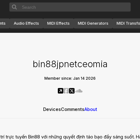
nts
Audio Effects
MIDI Effects
MIDI Generators
MIDI Transf
bin88jpnetceomia
Member since: Jan 14 2026
Devices
Comments
About
rí trực tuyến Bin88 với những quyết định táo bạo đầy sáng suốt. Hà