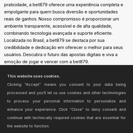
praticidade, a bet879 oferece uma experiência completa e
empolgante para quem busca diversão e oportunidades
reais de ganhos. Nosso compromisso é proporcionar um
ambiente transparente, acessível e de alta qualidade,
combinando tecnologia avançada e suporte eficiente.
Localizada no Brasil, a bet879 se destaca por sua
credibilidade e dedicação em oferecer o melhor para seus
usuários. Descubra o futuro das apostas digitais e viva a
emoção de jogar e vencer com a bet879.
Visite: https://bet879.app
This website uses cookies.
#bet879 #bet879login #bet879plataforma
Clicking “Accept” means you consent to your data being
processed and you’ll let us use cookies and other technologies
to process your personal information to personalize and
enhance your experience. Click “Close” to deny consent and
continue with technically required cookies that are essential for
the website to function.