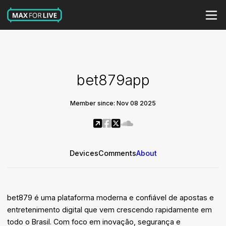
bet879app
Member since: Nov 08 2025
Devices
Comments
About
bet879 é uma plataforma moderna e confiável de apostas e
entretenimento digital que vem crescendo rapidamente em
todo o Brasil. Com foco em inovação, segurança e