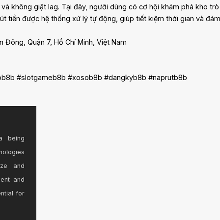
 và không giật lag. Tại đây, người dùng có cơ hội khám phá kho trò
t tiền được hệ thống xử lý tự động, giúp tiết kiệm thời gian và đảm b
n Đông, Quận 7, Hồ Chí Minh, Việt Nam
thaob8b #slotgameb8b #xosob8b #dangkyb8b #naprutb8b
a being
nologies
ize and
sent and
ntial for