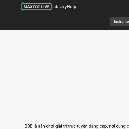
Library
Help
Instrume
B8B là sân chơi giải trí trực tuyến đẳng cấp, nơi c