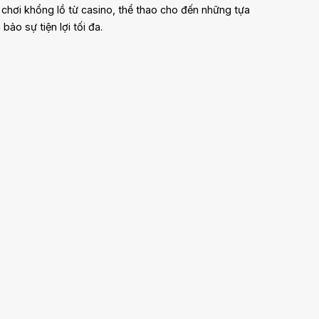
 chơi khổng lồ từ casino, thể thao cho đến những tựa
ảo sự tiện lợi tối đa.