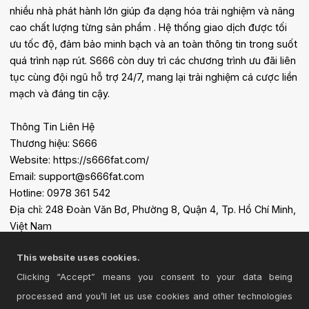
nhiều nhà phát hành lớn giúp đa dạng hóa trải nghiệm và nâng
cao chất lượng từng sản phẩm . Hệ thống giao dịch được tối
ưu tốc độ, đảm bảo minh bạch và an toàn thông tin trong suốt
quá trình nạp rút. S666 còn duy trì các chương trình ưu đãi liên
tục cùng đội ngũ hỗ trợ 24/7, mang lại trải nghiệm cá cược liền
mạch và đáng tin cậy.
Thông Tin Liên Hệ
Thương hiệu: S666
Website: https://s666fat.com/
Email: support@s666fat.com
Hotline: 0978 361 542
Địa chỉ: 248 Đoàn Văn Bơ, Phường 8, Quận 4, Tp. Hồ Chí Minh,
Việt Nam
Zipcode: 700000
This website uses cookies.
Hashtags
#s666 #s666casino #slotgames666 #nhacais666
Clicking “Accept” means you consent to your data being
#dangkys666
processed and you’ll let us use cookies and other technologies