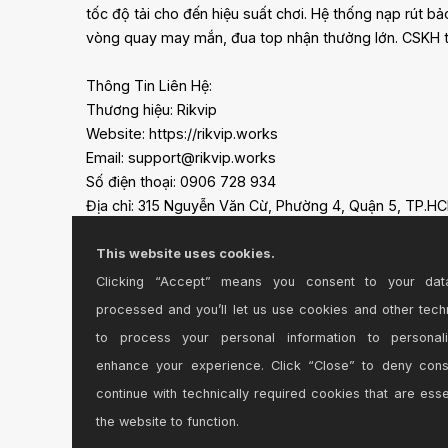
tốc độ tải cho đến hiệu suất chơi. Hệ thống nạp rút bả
vòng quay may mắn, đua top nhận thưởng lớn. CSKH th
Thông Tin Liên Hệ:
Thương hiệu: Rikvip
Website: https://rikvip.works
Email: support@rikvip.works
Số điện thoại: 0906 728 934
Địa chỉ: 315 Nguyễn Văn Cừ, Phường 4, Quận 5, TP.H
Zipcode: 700000
Hashtag:
This website uses cookies.
#rikvip #rikvipworks #gamebairikvip #rikviptructuyen
Clicking “Accept” means you consent to your dat
processed and you’ll let us use cookies and other tech
to process your personal information to personal
enhance your experience. Click “Close” to deny con
continue with technically required cookies that are esse
the website to function.