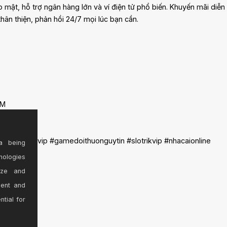
o mật, hỗ trợ ngân hàng lớn và ví điện tử phổ biến. Khuyến mãi diễn
ân thiện, phản hồi 24/7 mọi lúc bạn cần.
CM
 #dangkyrikvip #gamedoithuonguytin #slotrikvip #nhacaionline
a being
nologies
ize and
sent and
ntial for