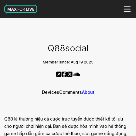
Q88social
Member since: Aug 19 2025
Devices
Comments
About
Q88 là thương hiệu cá cược trực tuyến được thiết kế tối ưu
cho người chơi hiện đại. Bạn sẽ được hòa mình vào hệ thống
game hấp dẫn gồm cá cược thể thao, slot game sống động,