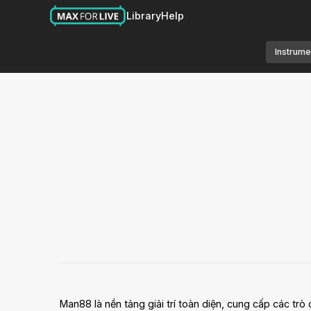
Library
Help
Instrume
Man88 là nền tảng giải trí toàn diện, cung cấp các trò