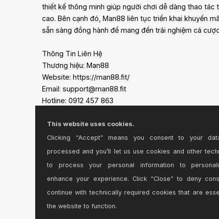
thiết kế thông minh giúp người chơi dễ dàng thao tác
cao. Bên cạnh đó, Man88 liên tục triển khai khuyến mã
sẵn sàng đồng hành để mang đến trải nghiệm cá cược 
Thông Tin Liên Hệ
Thương hiệu: Man88
Website: https://man88.fit/
Email: support@man88.fit
Hotline: 0912 457 863
Địa chỉ: 14/2 Đ. Trần Hữu Trang, Phường 11, Phú Nhuận
Zipcode: 700000
This website uses cookies.
Hashtags
Clicking “Accept” means you consent to your dat
#Man88 #Man88casino #slotgameMan88 #nhacaIMa
processed and you’ll let us use cookies and other tech
to process your personal information to personal
enhance your experience. Click “Close” to deny con
continue with technically required cookies that are esse
the website to function.