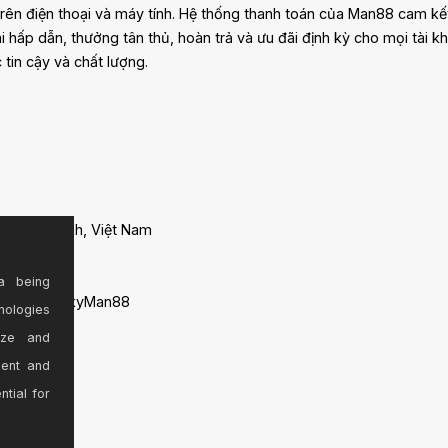
 trên điện thoại và máy tính. Hệ thống thanh toán của Man88 cam kế
i hấp dẫn, thưởng tân thủ, hoàn trả và ưu đãi định kỳ cho mọi tài
tin cậy và chất lượng.
, Hồ Chí Minh, Việt Nam
a being
n88 #dangkyMan88
nologies
ize and
sent and
ntial for