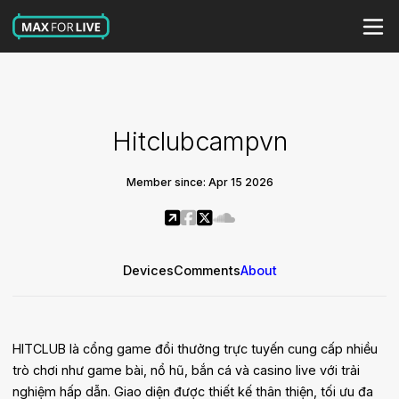
Hitclubcampvn
Member since: Apr 15 2026
Devices
Comments
About
HITCLUB là cổng game đổi thưởng trực tuyến cung cấp nhiều
trò chơi như game bài, nổ hũ, bắn cá và casino live với trải
nghiệm hấp dẫn. Giao diện được thiết kế thân thiện, tối ưu đa