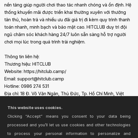
nền tảng giúp người chơi thao tác nhanh chóng và ổn định. Hệ
thống khuyến mãi được triển khai thường xuyên với thưởng
tân thủ, hoàn trả và nhiều ưu đãi giá trị đi kèm quy trình thanh
toán nhanh, minh bạch và bảo mật cao. HITCLUB duy trì đội
ngũ chăm sóc khách hàng 24/7 luôn sẵn sàng hỗ trợ người
chơi mọi lúc trong quá trình trải nghiệm.
Thông tin liên hệ:
Thương hiệu: HITCLUB
Website: https://hitclub.camp/
Email: support@hitclub.camp
Hotline: 0986 274 531
Địa chỉ: 18 Đ. Võ Văn Ngân, Thủ Đức, Tp. Hồ Chí Minh, Việt
Nam
This website uses cookies.
Zipcode: 700000
Hashtags:
Clicking “Accept” means you consent to your data being
#hitclub #hitclubcasino #slotgamehitclub #dangkyhitclub
processed and you’ll let us use cookies and other technologies
to process your personal information to personalize and