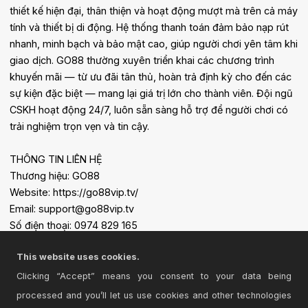
thiết kế hiện đại, thân thiện và hoạt động mượt mà trên cả máy
tính và thiết bị di động. Hệ thống thanh toán đảm bảo nạp rút
nhanh, minh bạch và bảo mật cao, giúp người chơi yên tâm khi
giao dịch. GO88 thường xuyên triển khai các chương trình
khuyến mãi — từ ưu đãi tân thủ, hoàn trả định kỳ cho đến các
sự kiện đặc biệt — mang lại giá trị lớn cho thành viên. Đội ngũ
CSKH hoạt động 24/7, luôn sẵn sàng hỗ trợ để người chơi có
trải nghiệm trọn vẹn và tin cậy.
THÔNG TIN LIÊN HỆ
Thương hiệu: GO88
Website: https://go88vip.tv/
Email:
support@go88vip.tv
Số điện thoại: 0974 829 165
Địa chỉ: 211 Lý Thường Kiệt, Phường 15, Quận 11, TP.HCM
This website uses cookies.
Zipcode: 700000
#go88 #go88casino #slotgamego88 #nhcaigo88
Clicking “Accept” means you consent to your data being
#dangkygo88
processed and you’ll let us use cookies and other technologies