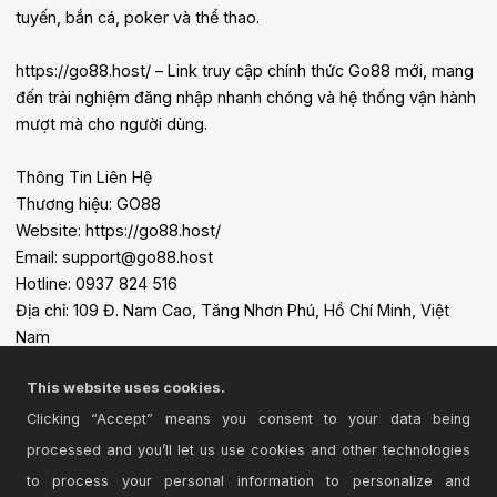
tuyến, bắn cá, poker và thể thao.
https://go88.host/ – Link truy cập chính thức Go88 mới, mang
đến trải nghiệm đăng nhập nhanh chóng và hệ thống vận hành
mượt mà cho người dùng.
Thông Tin Liên Hệ
Thương hiệu: GO88
Website: https://go88.host/
Email: support@go88.host
Hotline: 0937 824 516
Địa chỉ: 109 Đ. Nam Cao, Tăng Nhơn Phú, Hồ Chí Minh, Việt
Nam
Zipcode: 700000
This website uses cookies.
Hashtags
#go88 #go_88 #go88_host #link_vao_go88 #taigo88
Clicking “Accept” means you consent to your data being
#tai_go88
processed and you’ll let us use cookies and other technologies
to process your personal information to personalize and