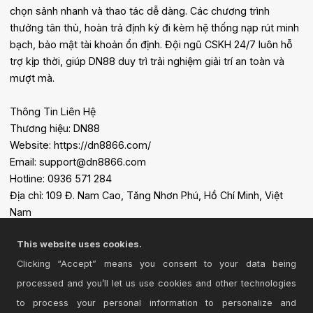
chọn sảnh nhanh và thao tác dễ dàng. Các chương trình
thưởng tân thủ, hoàn trả định kỳ đi kèm hệ thống nạp rút minh
bạch, bảo mật tài khoản ổn định. Đội ngũ CSKH 24/7 luôn hỗ
trợ kịp thời, giúp DN88 duy trì trải nghiệm giải trí an toàn và
mượt mà.
Thông Tin Liên Hệ
Thương hiệu: DN88
Website: https://dn8866.com/
Email: support@dn8866.com
Hotline: 0936 571 284
Địa chỉ: 109 Đ. Nam Cao, Tăng Nhơn Phú, Hồ Chí Minh, Việt
Nam
Zipcode: 700000
This website uses cookies.
Hashtags
#dn88 #dn88casino #slotgamedn88 #nhacaidn88
Clicking “Accept” means you consent to your data being
#dangkydn88
processed and you’ll let us use cookies and other technologies
to process your personal information to personalize and