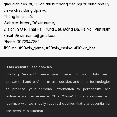
giao dịch tiện lợi, 98win thu hút đông đảo người dùng nhờ uy
tín và chất lượng dịch vụ.
Thông tin chi tiết:
Website: https://98win.name/
Địa chỉ: 9/3 P. Thái Hà, Trung Liệt, Đống Đa, Hà Nội, Việt Nam
Email: 98win.name@gmail.com
Phone: 0972947252
#98win, #98win_game, #98win_casino, #98win_bet
This website uses cookies.
Clicking “Accept” means you consent to your data being
processed and you’ll let us use cookies and other technologies
to process your personal information to personalize and
enhance your experience. Click “Close” to deny consent and
continue with technically required cookies that are essential for
the website to function.