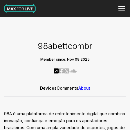
98abettcombr
Member since: Nov 09 2025
Devices
Comments
About
98A é uma plataforma de entretenimento digital que combina
inovação, confiança e emoção para os apostadores
brasileiros. Com uma ampla variedade de esportes, jogos de