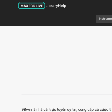
Library
Help
Instrume
98win là nhà cái trực tuyến uy tín, cung cấp cá cược 