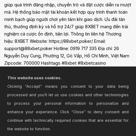
giúp quá trình đăng nhập, chuyển trò và đặt cược diễn ra mượt
mà. Hệ thống bảo mật tài khoản kết hợp quy trình thanh toán
minh bạch giúp người chơi yên tâm khi giao dịch. Ưu đãi tân
thủ, thưởng định kỳ và hỗ trợ 24/7 giúp 8XBET mang đến trải
nghiệm cá cược ổn định, tiện lợi. Thông tin liên hệ Thương
hiệu: 8XBET Website: https://88xbet.poker/ Email:
support@88xbet.poker
Hotline: 0919 717 335 Địa chỉ: 26
Nguyễn Duy Cung, Phường 12, Gò Vấp, Hồ Chí Minh, Việt Nam
Zipcode: 700000 Hashtags #8xbet #8xbetcasino
#slotgame8xbet #nhacai8xbet #dangky8xbet
This website uses cookies.
Clicking “Accept” means you consent to your data being
processed and you’ll let us use cookies and other technologies
to process your personal information to personalize and
enhance your experience. Click “Close” to deny consent and
continue with technically required cookies that are essential for
the website to function.