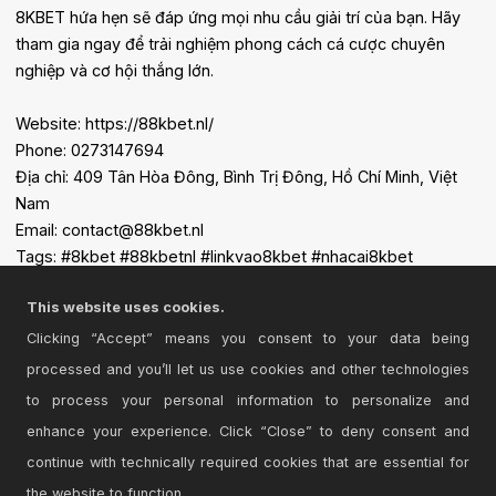
8KBET hứa hẹn sẽ đáp ứng mọi nhu cầu giải trí của bạn. Hãy
tham gia ngay để trải nghiệm phong cách cá cược chuyên
nghiệp và cơ hội thắng lớn.
Website: https://88kbet.nl/
Phone: 0273147694
Địa chỉ: 409 Tân Hòa Đông, Bình Trị Đông, Hồ Chí Minh, Việt
Nam
Email: contact@88kbet.nl
Tags: #8kbet #88kbetnl #linkvao8kbet #nhacai8kbet
#ruttien8kbet
This website uses cookies.
Clicking “Accept” means you consent to your data being
processed and you’ll let us use cookies and other technologies
to process your personal information to personalize and
enhance your experience. Click “Close” to deny consent and
continue with technically required cookies that are essential for
the website to function.