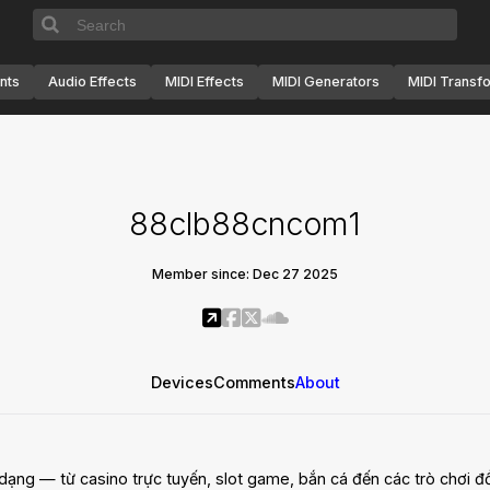
nts
Audio Effects
MIDI Effects
MIDI Generators
MIDI Transf
88clb88cncom1
Member since: Dec 27 2025
Devices
Comments
About
 dạng — từ casino trực tuyến, slot game, bắn cá đến các trò chơi đ