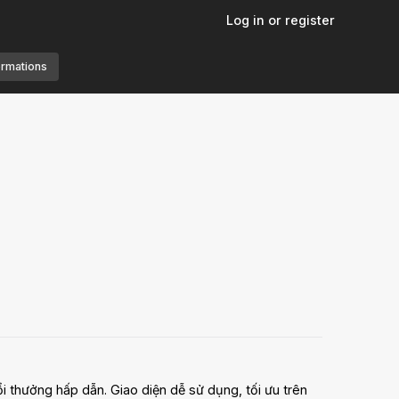
Log in or register
ormations
ổi thưởng hấp dẫn. Giao diện dễ sử dụng, tối ưu trên