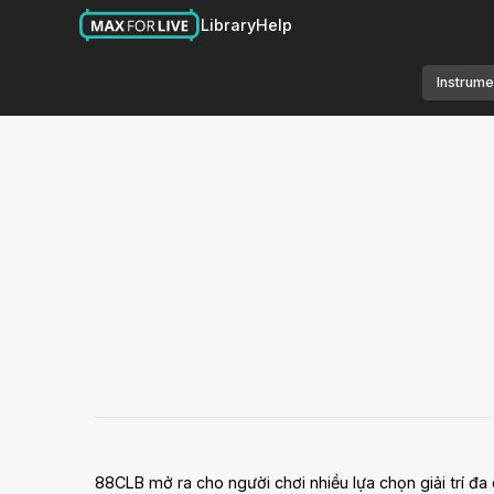
Library
Help
Instrume
88CLB mở ra cho người chơi nhiều lựa chọn giải trí đa