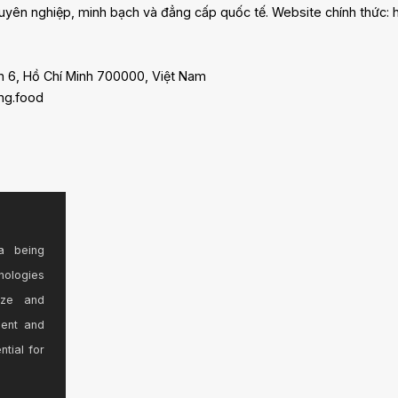
huyên nghiệp, minh bạch và đẳng cấp quốc tế. Website chính thức: h
n 6, Hồ Chí Minh 700000, Việt Nam
ng.food
a being
nologies
ize and
sent and
ntial for