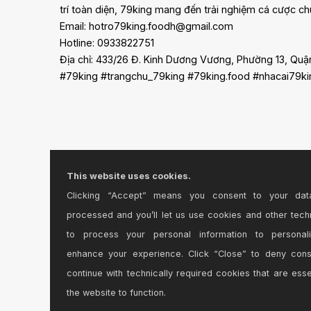
trí toàn diện, 79king mang đến trải nghiệm cá cược c
Email:
hotro79king.foodh@gmail.com
Hotline: 0933822751
Địa chỉ: 433/26 Đ. Kinh Dương Vương, Phường 13, Quậ
#79king #trangchu_79king #79king.food #nhacai79ki
This website uses cookies.
Clicking “Accept” means you consent to your dat
processed and you’ll let us use cookies and other tech
to process your personal information to personal
enhance your experience. Click “Close” to deny con
continue with technically required cookies that are esse
the website to function.