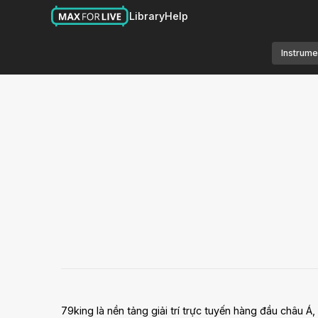
Library
Help
Instrume
79king là nền tảng giải trí trực tuyến hàng đầu châu Á