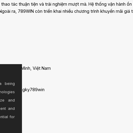
hơi thao tác thuận tiện và trải nghiệm mượt mà. Hệ thống vận hành 
goài ra, 789WIN còn triển khai nhiều chương trình khuyến mãi giá t
Tp. Hồ Chí Minh, Việt Nam
a being
789win #dangky789win
nologies
ize and
sent and
ntial for