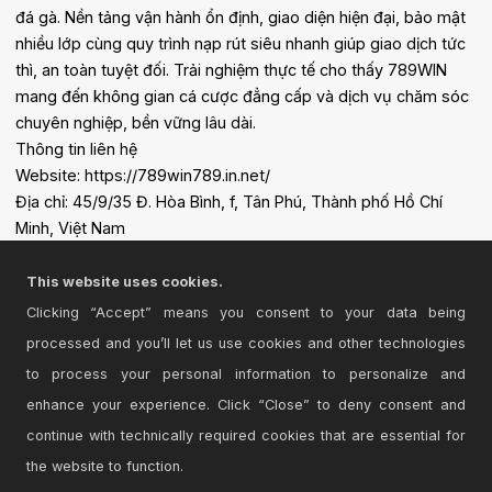
đá gà. Nền tảng vận hành ổn định, giao diện hiện đại, bảo mật
nhiều lớp cùng quy trình nạp rút siêu nhanh giúp giao dịch tức
thì, an toàn tuyệt đối. Trải nghiệm thực tế cho thấy 789WIN
mang đến không gian cá cược đẳng cấp và dịch vụ chăm sóc
chuyên nghiệp, bền vững lâu dài.
Thông tin liên hệ
Website: https://789win789.in.net/
Địa chỉ: 45/9/35 Đ. Hòa Bình, f, Tân Phú, Thành phố Hồ Chí
Minh, Việt Nam
Email:
admin@789win789.in.net
Hotline: 0935553553
This website uses cookies.
#789win #789win789innet #nhacai789win #789winonline
Clicking “Accept” means you consent to your data being
processed and you’ll let us use cookies and other technologies
to process your personal information to personalize and
enhance your experience. Click “Close” to deny consent and
continue with technically required cookies that are essential for
the website to function.