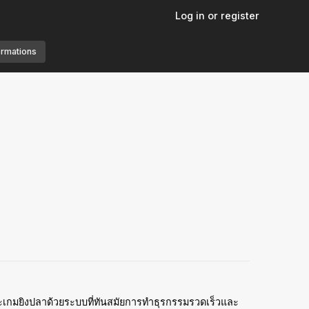
Log in or register
ormations
ะเกมยิงปลาด้วยระบบที่ทันสมัยการทำธุรกรรมรวดเร็วและ