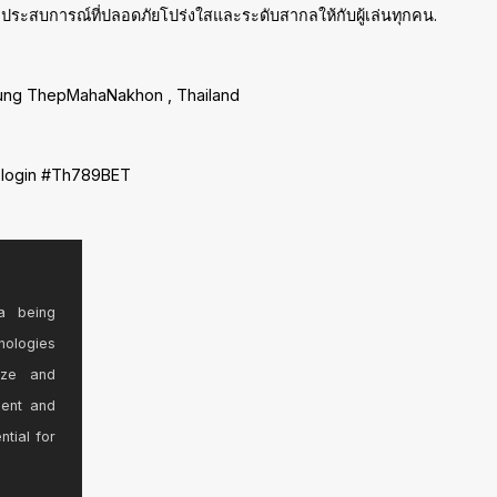
างประสบการณ์ที่ปลอดภัยโปร่งใสและระดับสากลให้กับผู้เล่นทุกคน.
 Krung ThepMahaNakhon , Thailand
login #Th789BET
a being
nologies
ize and
sent and
ntial for