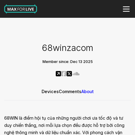
68winzacom
Member since: Dec 13 2025
Devices
Comments
About
68WIN là điểm hội tụ của những người chơi ưa tốc độ và tư
duy chiến thắng, nơi mỗi lựa chọn đều được hỗ trợ bởi công
nghệ thông minh và dữ liệu chuẩn xác. Với phong cách vận