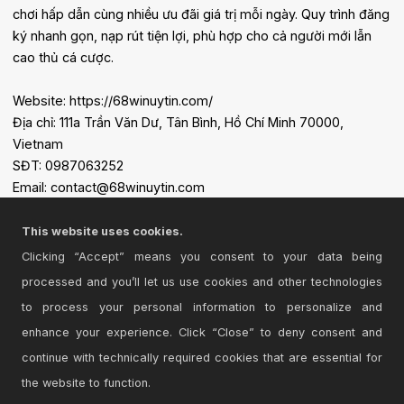
chơi hấp dẫn cùng nhiều ưu đãi giá trị mỗi ngày. Quy trình đăng
ký nhanh gọn, nạp rút tiện lợi, phù hợp cho cả người mới lẫn
cao thủ cá cược.
Website: https://68winuytin.com/
Địa chỉ: 111a Trần Văn Dư, Tân Bình, Hồ Chí Minh 70000,
Vietnam
SĐT: 0987063252
Email: contact@68winuytin.com
Hashtags: #68WINOnline #CongGame68WIN #68WIN
#NhaCai68WIN #68WINUyTin #68WINChinhThuc
This website uses cookies.
#68WINCasino #68WINBet #68WINGame
Clicking “Accept” means you consent to your data being
processed and you’ll let us use cookies and other technologies
to process your personal information to personalize and
enhance your experience. Click “Close” to deny consent and
continue with technically required cookies that are essential for
the website to function.