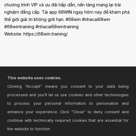
chương trình VIP và ưu đãi hấp dẫn, nền tảng mang lại trải
nghiệm đẳng cấp. Tải app 68WIN ngay hôm nay để khám phá
thế giới giải trí không giới hạn. #68win #nhacai68win
#68wintraining #nhacai68wintraining
Website: https://68win.training/
This website uses cookies.
Clicking “Accept” means you consent to your data being
processed and you’ll let us use cookies and other technologies
to process your personal information to personalize and
enhance your experience. Click “Close” to deny consent and
continue with technically required cookies that are essential for
the website to function.