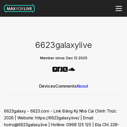
6623galaxylive
Member since: Dec 12 2025
Devices
Comments
About
6623galaxy - 6623.com - Link Đăng Ký Nhà Cái Chính Thức
2026 | Website: https://6623galaxy.live/ | Email:
hotro@6623galaxy.live | Hotline: 0968 125 125 | Địa Chỉ: 228-