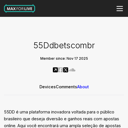
55Ddbetscombr
Member since: Nov 17 2025
Devices
Comments
About
55DD é uma plataforma inovadora voltada para o público
brasileiro que deseja diversão e ganhos reais com apostas
online. Aqui você encontrará uma ampla seleção de apostas