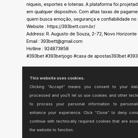
níqueis, esportes e loterias. A plataforma foi projet
em qualquer dispositivo. Com altas taxas de pagame
quem busca emoção, segurança e confiabilidade no 
Website : https://393bett.com.br/
Address: R. Augusto de Souza, 2-72, Novo Horizonte
Email : 393bett@gmail.com
Hotline : 924873858
#393bet #393betjogo #casa de apostas393bet #39
This website uses cookies.
Clicking “Accept” means you consent to your dat
processed and you’ll let us use cookies and other tech
to process your personal information to personal
enhance your experience. Click “Close” to deny con
continue with technically required cookies that are esse
the website to function.