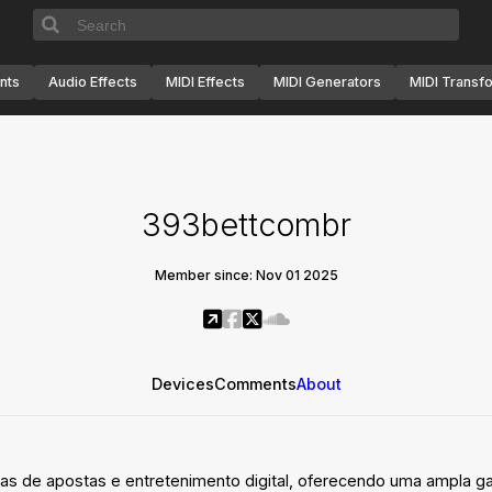
nts
Audio Effects
MIDI Effects
MIDI Generators
MIDI Transf
393bettcombr
Member since: Nov 01 2025
Devices
Comments
About
s de apostas e entretenimento digital, oferecendo uma ampla 