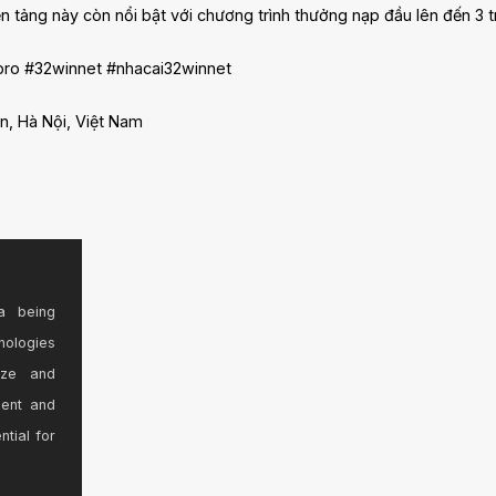
n tảng này còn nổi bật với chương trình thưởng nạp đầu lên đến 3 
pro #32winnet #nhacai32winnet
n, Hà Nội, Việt Nam
a being
nologies
ize and
sent and
ntial for