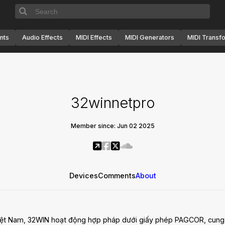
nts
Audio Effects
MIDI Effects
MIDI Generators
MIDI Transf
32winnetpro
Member since: Jun 02 2025
Devices
Comments
About
iệt Nam, 32WIN hoạt động hợp pháp dưới giấy phép PAGCOR, cung cấ