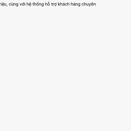
triệu, cùng với hệ thống hỗ trợ khách hàng chuyên